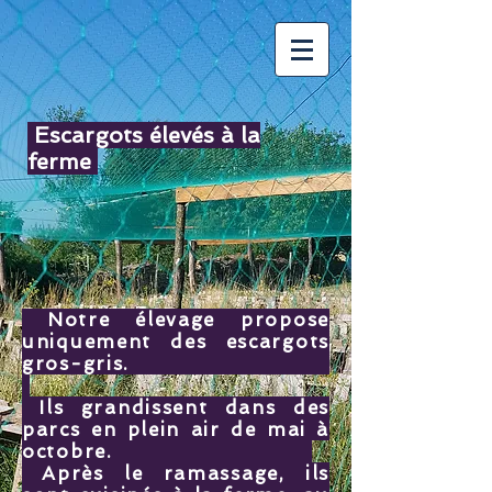
Escargots élevés à la
ferme
Notre élevage propose
uniquement des escargots
gros-gris.
Ils grandissent dans des
parcs en plein air de mai à
octobre.
Après le ramassage, ils