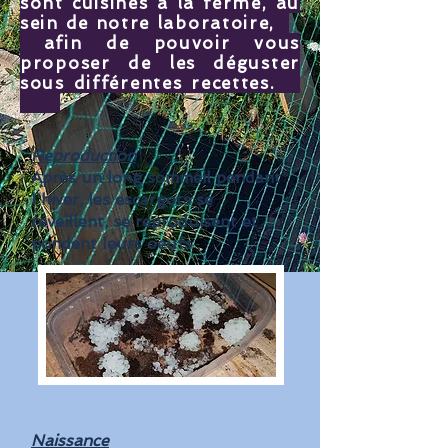
sont cuisinés à la ferme, au
sein de notre laboratoire,
afin de pouvoir vous
proposer de les déguster
sous différentes recettes.
Reproduction
Après un long sommeil pendant
l'hiver, les escargots se
réveillent, se reproduisent et
pondent leurs oeufs
Naissance